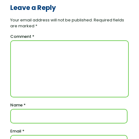
Leave a Reply
Your email address will not be published.
Required fields
are marked
*
Comment
*
Name
*
Email
*