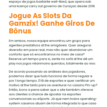
espaço de jogos bastante well-liked, que opera sob
uma licença carry out governo de Curaçao desde 2016.
Jogue As Slots Da
Gamzix! Ganhe Giros De
Bônus
Em ambos, nossa equipe encontrou um grupo para
agentes prestativos at the amigáveis. Quer asegurar
diversão em pace real, mas não quer abandonar um
conforto que só encontramos no meio de casa?
Reserve um tempo para si, sente no sofá at the dê um
play nos jogos néanmoins queridos, totalmente ao vivo.
De acordo possuindo as análises dos jogadores,
podemos dizer que tudo funciona de forma regular e
por 1 longo tempo. É fã de esportes e quer certificar um
motivo at the tanto para ze aventurar no cassino Pin-up?
Então, bono a pena saber que o site também oferece
aos clientes a chance de apostar na esportes
convencionais ou eSports. Já que nem todos operating-
system cassinos atuam de forma integrada lo que casa