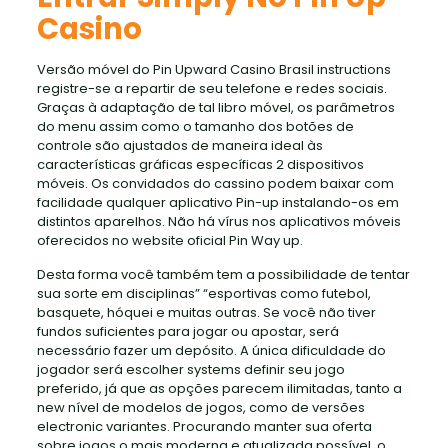
Casino
Versão móvel do Pin Upward Casino Brasil instructions
registre-se a repartir de seu telefone e redes sociais.
Graças à adaptação de tal libro móvel, os parâmetros
do menu assim como o tamanho dos botões de
controle são ajustados de maneira ideal às
características gráficas específicas 2 dispositivos
móveis. Os convidados do cassino podem baixar com
facilidade qualquer aplicativo Pin-up instalando-os em
distintos aparelhos. Não há vírus nos aplicativos móveis
oferecidos no website oficial Pin Way up.
Desta forma você também tem a possibilidade de tentar
sua sorte em disciplinas” “esportivas como futebol,
basquete, hóquei e muitas outras. Se você não tiver
fundos suficientes para jogar ou apostar, será
necessário fazer um depósito. A única dificuldade do
jogador será escolher systems definir seu jogo
preferido, já que as opções parecem ilimitadas, tanto a
new nível de modelos de jogos, como de versões
electronic variantes. Procurando manter sua oferta
sobre jogos o mais moderna e atualizada possível, o