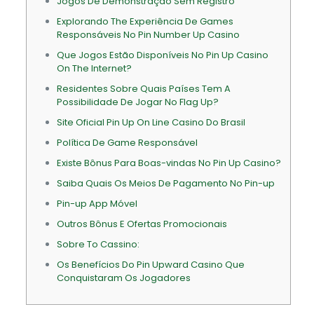
Jogos De Demonstração Sem Registro
Explorando The Experiência De Games
Responsáveis No Pin Number Up Casino
Que Jogos Estão Disponíveis No Pin Up Casino
On The Internet?
Residentes Sobre Quais Países Tem A
Possibilidade De Jogar No Flag Up?
Site Oficial Pin Up On Line Casino Do Brasil
Política De Game Responsável
Existe Bônus Para Boas-vindas No Pin Up Casino?
Saiba Quais Os Meios De Pagamento No Pin-up
Pin-up App Móvel
Outros Bônus E Ofertas Promocionais
Sobre To Cassino:
Os Benefícios Do Pin Upward Casino Que
Conquistaram Os Jogadores