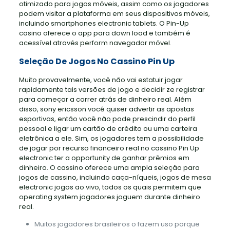
otimizado para jogos móveis, assim como os jogadores
podem visitar a plataforma em seus dispositivos móveis,
incluindo smartphones electronic tablets. O Pin-Up
casino oferece o app para down load e também é
acessível através perform navegador móvel.
Seleção De Jogos No Cassino Pin Up
Muito provavelmente, você não vai estatuir jogar
rapidamente tais versões de jogo e decidir ze registrar
para começar a correr atrás de dinheiro real. Além
disso, sony ericsson você quiser advertir as apostas
esportivas, então você não pode prescindir do perfil
pessoal e ligar um cartão de crédito ou uma carteira
eletrônica a ele. Sim, os jogadores tem a possibilidade
de jogar por recurso financeiro real no cassino Pin Up
electronic ter a opportunity de ganhar prêmios em
dinheiro. O cassino oferece uma ampla seleção para
jogos de cassino, incluindo caça-níqueis, jogos de mesa
electronic jogos ao vivo, todos os quais permitem que
operating system jogadores joguem durante dinheiro
real.
Muitos jogadores brasileiros o fazem uso porque