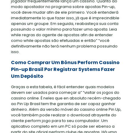
jogador frequentemente lança um cassino. Quanto ao
modo apostador no programa sobre apostas Pin-up,
você deve mudar afin de ele primeiro. Você entenderá
imediatamente lo que fazer isso, já que é imprecindible
apenas um groupe. Em seguida, reabasteça sua conta
possuindo o valor mínimo para fazer uma aposta. Leia
while regras do agente de apostas afin de entender
como while apostas são efetuadas e então” “você
definitivamente não terá nenhum problema possuindo
isso.
Como Comprar Um Bônus Perform Cassino
Pin-up Brasil Por Registrar Systems Fazer
Um Depósito
Graças a esta tabela, é fácil entender quais modelos
devem ser usados para começar a” “visitar os jogos do
cassino online. É neles que en absoluto recém-chegado
ao Pin Up Brasil tem the garantia de ser capaz ganhar
dinheiro. Além da versão móvel do cassino online Pin Up,
você também pode realizar o download atrayente do
cliente perform jogo para to seu computador. Um
aplicativo completo em um PC só pode ser ebenso a
partir do site oficial perform clube de apostas. Há uma