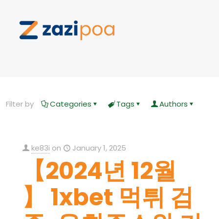
Filter by
Categories
Tags
Authors
ke83i
on
January 1, 2025
【2024년 12월
】 1xbet 먹튀 검