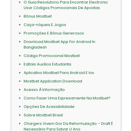
O Guia Resolutorio Para Encontrar Electronic
Usar Códigos Promocionais De Apostas
Bônus Mostbet
Caça-níqueis E Jogos
Promoções E Bônus Generosos
Download Mostbet App For Android In
Bangladesh
Código Promocional Mostbet
Editais Auxílios Estudantis
Aplicativo Mostbet Para Android E Ios
Mostbet Application Download
Acesso À Informação
Como Fazer Uma Expresamente Na Mostbet?
Opções De Acessibilidade
Sobre Mostbet Brasil
Chargers Vivem Dor Da Reformulação – Draft É
Necessário Para Salvar U Ano