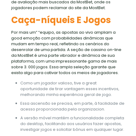
de avaliação mais buscados da MostBet, onde os
jogadores podem reclamar do site da MostBet.
Caça-níqueis E Jogos
Por mais um” “equipo, as apostas ao vivo ampliam a
good emoção com probabilidades dinâmicas que
mudam em tempo real, refletindo os cenários do
desenrolar de uma partida. A seção de cassino on-line
da MostBet é uma parte vibrador e dinâmica de sua
plataforma, com uma impressionante gama de mais
sobre 3. 000 jogos. Essa ampla seleção garante que
exista algo para cativar todos os meios de jogadores.
Como um jogador valioso, tive a great
oportunidade de tirar vantagem esses incentivos,
melhorando minha experiência geral de jogo.
Essa ascensão se precisa, em parte, à facilidade de
acesso proporcionada pela organizacion.
A versão móvel mantém a funcionalidade completa
do desktop, facilitando aos usuários fazer apostas,
investigar jogos e solicitar bônus em qualquer lugar.