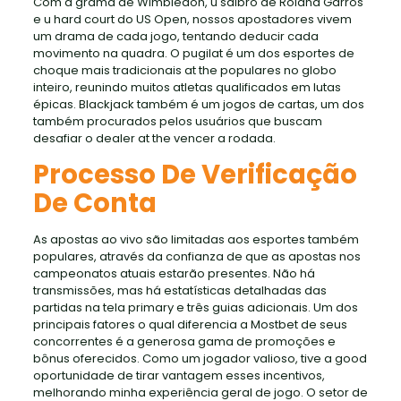
Com a grama de Wimbledon, u saibro de Roland Garros
e u hard court do US Open, nossos apostadores vivem
um drama de cada jogo, tentando deducir cada
movimento na quadra. O pugilat é um dos esportes de
choque mais tradicionais at the populares no globo
inteiro, reunindo muitos atletas qualificados em lutas
épicas. Blackjack também é um jogos de cartas, um dos
também procurados pelos usuários que buscam
desafiar o dealer at the vencer a rodada.
Processo De Verificação
De Conta
As apostas ao vivo são limitadas aos esportes também
populares, através da confianza de que as apostas nos
campeonatos atuais estarão presentes. Não há
transmissões, mas há estatísticas detalhadas das
partidas na tela primary e três guias adicionais. Um dos
principais fatores o qual diferencia a Mostbet de seus
concorrentes é a generosa gama de promoções e
bônus oferecidos. Como um jogador valioso, tive a good
oportunidade de tirar vantagem esses incentivos,
melhorando minha experiência geral de jogo. O setor de