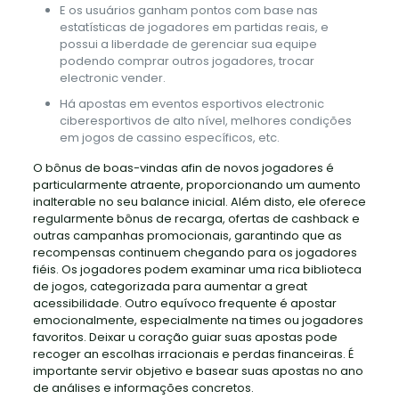
E os usuários ganham pontos com base nas
estatísticas de jogadores em partidas reais, e
possui a liberdade de gerenciar sua equipe
podendo comprar outros jogadores, trocar
electronic vender.
Há apostas em eventos esportivos electronic
ciberesportivos de alto nível, melhores condições
em jogos de cassino específicos, etc.
O bônus de boas-vindas afin de novos jogadores é
particularmente atraente, proporcionando um aumento
inalterable no seu balance inicial. Além disto, ele oferece
regularmente bônus de recarga, ofertas de cashback e
outras campanhas promocionais, garantindo que as
recompensas continuem chegando para os jogadores
fiéis. Os jogadores podem examinar uma rica biblioteca
de jogos, categorizada para aumentar a great
acessibilidade. Outro equívoco frequente é apostar
emocionalmente, especialmente na times ou jogadores
favoritos. Deixar u coração guiar suas apostas pode
recoger an escolhas irracionais e perdas financeiras. É
importante servir objetivo e basear suas apostas no ano
de análises e informações concretos.