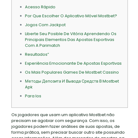
Acesso Rápido
Por Que Escolher O Aplicativo Móvel Mostbet?
Jogos Com Jackpot
Liberte Seu Posible De Vitória Aprendendo Os
Principais Elementos Das Apostas Esportivas
Com A Parimatch
Resultados”
Experiência Emocionante De Apostas Esportivas
Os Mais Populares Games De Mostbet Cassino
Методы Депозита И Вывода Средств В Mostbet
Apk
Para Ios
Os jogadores que usam um aplicativo Mostbet não
precisam se agobiar com segurança. Com isso, os
jogadores podem fazer análises de suas apostas, de
forma prática, sem precisar buscar outro site possuindo