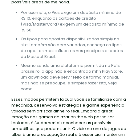
possíveis áreas de melhoria.
Por exemplo, o Pics exige um depósito mínimo de
R$ 10, enquanto os cartões de crédito
(Visa/MasterCard) exigem um depósito mínimo de
R$ 50.
Os tipos para apostas disponibilizados simply no
site, também são bem variados, conheça os tipos
de apostas mais influentes nos principais esportes
da Mostbet Brasil.
Mesmo sendo uma plataforma permitida no País
brasileiro, o app não é encontrado mhh Play Store,
um download deve servir feito de forma manual,
mas não se preocupe, é simples fazer isto, veja
como.
Esses modos permitem la cual você se familiarize com a
mecânica, desenvolva estratégias e ganhe experiência
valiosa sem arriscar dinheiro real. Embora a great
emoção dos games de azar on the web possa ser
tentador, é fundamental reconhecer as possíveis
armadilhas que podem surtir. O vício no ano de jogos de
albur é uma preocupação real e é essencial manter um