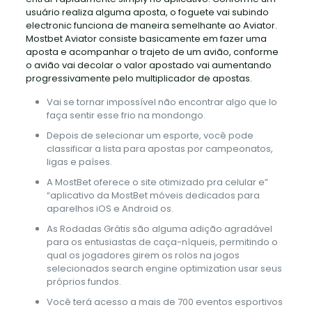
usuário realiza alguma aposta, o foguete vai subindo
electronic funciona de maneira semelhante ao Aviator.
Mostbet Aviator consiste basicamente em fazer uma
aposta e acompanhar o trajeto de um avião, conforme
o avião vai decolar o valor apostado vai aumentando
progressivamente pelo multiplicador de apostas.
Vai se tornar impossível não encontrar algo que lo
faça sentir esse frio na mondongo.
Depois de selecionar um esporte, você pode
classificar a lista para apostas por campeonatos,
ligas e países.
A MostBet oferece o site otimizado pra celular e”
“aplicativo da MostBet móveis dedicados para
aparelhos iOS e Android os.
As Rodadas Grátis são alguma adição agradável
para os entusiastas de caça-níqueis, permitindo o
qual os jogadores girem os rolos na jogos
selecionados search engine optimization usar seus
próprios fundos.
Você terá acesso a mais de 700 eventos esportivos