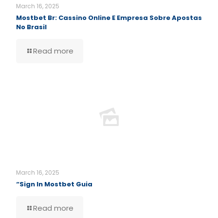
March 16, 2025
Mostbet Br: Cassino Online E Empresa Sobre Apostas
No Brasil
Read more
March 16, 2025
“Sign In Mostbet Guia
Read more