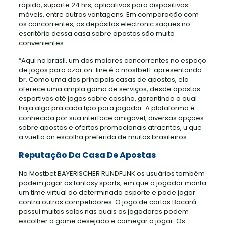
rápido, suporte 24 hrs, aplicativos para dispositivos
móveis, entre outras vantagens. Em comparação com
os concorrentes, os depósitos electronic saques no
escritório dessa casa sobre apostas são muito
convenientes.
“Aqui no brasil, um dos maiores concorrentes no espaço
de jogos para azar on-line é a mostbet1. apresentando.
br. Como uma das principais casas de apostas, ela
oferece uma ampla gama de serviços, desde apostas
esportivas até jogos sobre cassino, garantindo o qual
haja algo pra cada tipo para jogador. A plataforma é
conhecida por sua interface amigável, diversas opções
sobre apostas e ofertas promocionais atraentes, u que
a vuelta an escolha preferida de muitos brasileiros.
Reputação Da Casa De Apostas
Na Mostbet BAYERISCHER RUNDFUNK os usuários também
podem jogar os fantasy sports, em que o jogador monta
um time virtual do determinado esporte e pode jogar
contra outros competidores. O jogo de cartas Bacará
possui muitas salas nas quais os jogadores podem
escolher o game desejado e começar a jogar. Os