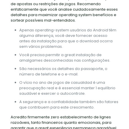
de apostas ou restrições de jogos. Recomendo
enfaticamente que você analise cuidadosamente esses
detalhes para maximizar operating system benefícios e
sortear possíveis mal-entendidos.
Apenas operating-system usuários do Android têm
alguma diferença, você deve fornecer acesso
antes da instalação para que o download ocorra
sem vários problemas.
Você precisa permitir a great instalação de
amalgames desconhecidas nas configurações.
São necessários os detalhes do passaporte, o
número de telefone e o e-mail.
O vício no ano de jogos de casualidad é uma
preocupação real e é essencial manter 1 equilíbrio
saudável e exercer o autocontrole.
A segurança e a confiabilidade também são fatores
que contribuem para este crescimento.
Acredito firmemente zero estabelecimento de lignes
razoáveis, tanto financeiros quanto emocionais, para
garantir que a great experiência permaneça agradável