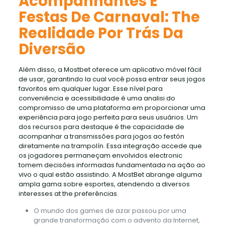
Acompanhantes E
Festas De Carnaval: The
Realidade Por Trás Da
Diversão
Além disso, a Mostbet oferece um aplicativo móvel fácil
de usar, garantindo la cual você possa entrar seus jogos
favoritos em qualquer lugar. Esse nível para
conveniência e acessibilidade é uma analisi do
compromisso de uma plataforma em proporcionar uma
experiência para jogo perfeita para seus usuários. Um
dos recursos para destaque é the capacidade de
acompanhar a transmissões para jogos ao festón
diretamente na trampolín. Essa integração accede que
os jogadores permaneçam envolvidos electronic
tomem decisões informadas fundamentada na ação ao
vivo o qual estão assistindo. A MostBet abrange alguma
ampla gama sobre esportes, atendendo a diversos
interesses at the preferências.
O mundo dos games de azar passou por uma
grande transformação com o advento da Internet,