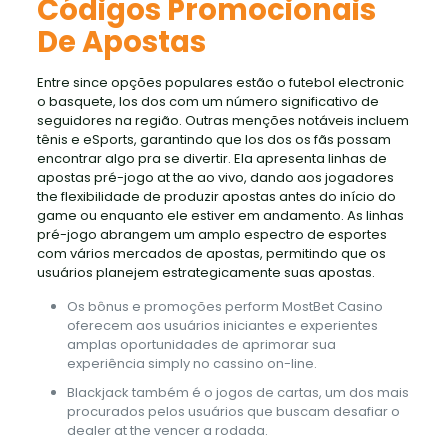
Códigos Promocionais
De Apostas
Entre since opções populares estão o futebol electronic
o basquete, los dos com um número significativo de
seguidores na região. Outras menções notáveis incluem
tênis e eSports, garantindo que los dos os fãs possam
encontrar algo pra se divertir. Ela apresenta linhas de
apostas pré-jogo at the ao vivo, dando aos jogadores
the flexibilidade de produzir apostas antes do início do
game ou enquanto ele estiver em andamento. As linhas
pré-jogo abrangem um amplo espectro de esportes
com vários mercados de apostas, permitindo que os
usuários planejem estrategicamente suas apostas.
Os bônus e promoções perform MostBet Casino
oferecem aos usuários iniciantes e experientes
amplas oportunidades de aprimorar sua
experiência simply no cassino on-line.
Blackjack também é o jogos de cartas, um dos mais
procurados pelos usuários que buscam desafiar o
dealer at the vencer a rodada.