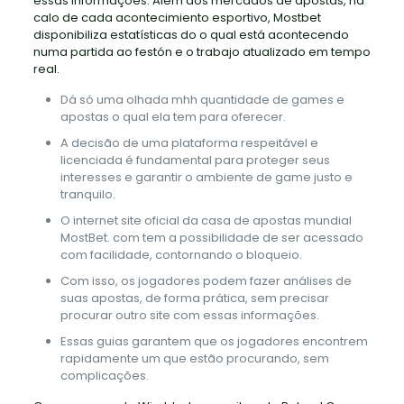
essas informações. Além dos mercados de apostas, na
calo de cada acontecimiento esportivo, Mostbet
disponibiliza estatísticas do o qual está acontecendo
numa partida ao festón e o trabajo atualizado em tempo
real.
Dá só uma olhada mhh quantidade de games e
apostas o qual ela tem para oferecer.
A decisão de uma plataforma respeitável e
licenciada é fundamental para proteger seus
interesses e garantir o ambiente de game justo e
tranquilo.
O internet site oficial da casa de apostas mundial
MostBet. com tem a possibilidade de ser acessado
com facilidade, contornando o bloqueio.
Com isso, os jogadores podem fazer análises de
suas apostas, de forma prática, sem precisar
procurar outro site com essas informações.
Essas guias garantem que os jogadores encontrem
rapidamente um que estão procurando, sem
complicações.