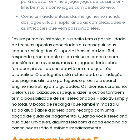
para apostar on-line e jogar jogos de cassino on-
line, bem tais como jogos com dealer ao vivo.
Como um ávido entusiasta, mergulhei no mundo
dos jogos virtuais, explorando as complexidades e
as intricacies que vêm possuindo eles.
Em um primeiro instante, o suspeito tem a possibilidade
de ter suas apostas canceladas ou conseguir seus
saques restringidos. O suporte técnico da MostBet
responde prontamente e lida minuciosamente com
questões controversas, mas um jogador terá sobre
fornecer provas de sua boa-fé em uma questão
específica. O português está actualidad, e a tradução
das páginas afin de o português é precisa e search
engine marketing ambiguidades. Os idiomas ucraniano,
bielorrusso, cazaque, uzbeque, azeri e outros também
tem a possibilidade de ser selecionados – são 25 simply
no total. O botão de recarga (que também mostra u
saldo atual) abre a janela para recarga com uma
opção de guias de pagamento. Quando você seleciona
qualquer um deles, alguma tela com a good escolha do
canon necessário é exibida imediatamente.