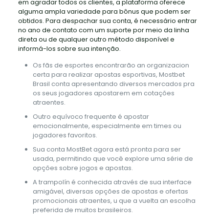
em agradar todos os clientes, a plataforma oferece
alguma ampla variedade para bônus que podem ser
obtidos. Para despachar sua conta, é necessário entrar
no ano de contato com um suporte por meio da linha
direta ou de qualquer outro método disponível e
informá-los sobre sua intenção.
Os fãs de esportes encontrarão an organizacion
certa para realizar apostas esportivas, Mostbet
Brasil conta apresentando diversos mercados pra
os seus jogadores apostarem em cotações
atraentes.
Outro equívoco frequente é apostar
emocionalmente, especialmente em times ou
jogadores favoritos.
Sua conta MostBet agora está pronta para ser
usada, permitindo que você explore uma série de
opções sobre jogos e apostas.
A trampolín é conhecida através de sua interface
amigável, diversas opções de apostas e ofertas
promocionais atraentes, u que a vuelta an escolha
preferida de muitos brasileiros.