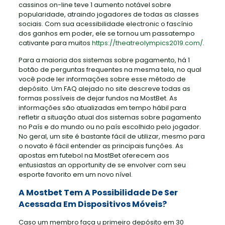
cassinos on-line teve 1 aumento notável sobre
popularidade, atraindo jogadores de todas as classes
sociais. Com sua acessibilidade electronic o fascínio
dos ganhos em poder, ele se tornou um passatempo
cativante para muitos
https://theatreolympics2019.com/
.
Para a maioria dos sistemas sobre pagamento, há 1
botão de perguntas frequentes na mesma tela, no qual
você pode ler informações sobre esse método de
depósito. Um FAQ alejado no site descreve todas as
formas possíveis de dejar fundos na MostBet. As
informações são atualizadas em tempo hábil para
refletir a situação atual dos sistemas sobre pagamento
no País e do mundo ou no país escolhido pelo jogador.
No geral, um site é bastante fácil de utilizar, mesmo para
o novato é fácil entender as principais funções. As
apostas em futebol na MostBet oferecem aos
entusiastas an opportunity de se envolver com seu
esporte favorito em um novo nível.
A Mostbet Tem A Possibilidade De Ser
Acessada Em Dispositivos Móveis?
Caso um membro faça u primeiro depósito em 30